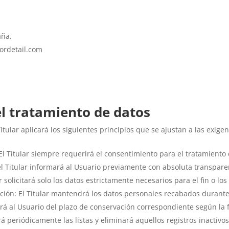
aña.
rdetail.com
el tratamiento de datos
Titular aplicará los siguientes principios que se ajustan a las exi
a: El Titular siempre requerirá el consentimiento para el tratamien
 el Titular informará al Usuario previamente con absoluta transpare
 solicitará solo los datos estrictamente necesarios para el fin o los f
ación: El Titular mantendrá los datos personales recabados durante
mará al Usuario del plazo de conservación correspondiente según la f
ará periódicamente las listas y eliminará aquellos registros inacti