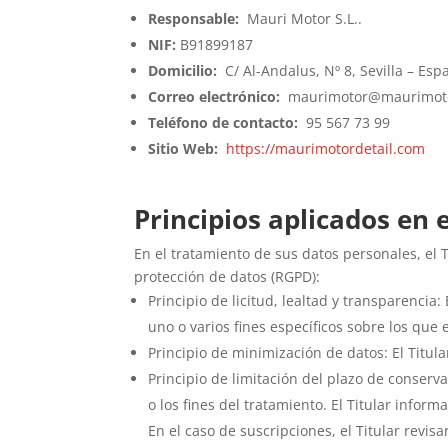
Responsable:
Mauri Motor S.L..
NIF:
B91899187
Domicilio:
C/ Al-Andalus, Nº 8, Sevilla – Esp
Correo electrónico:
maurimotor@maurimoto
Teléfono de contacto:
95 567 73 99
Sitio Web:
https://maurimotordetail.com
Principios aplicados en 
En el tratamiento de sus datos personales, el 
protección de datos (RGPD):
Principio de licitud, lealtad y transparenci
uno o varios fines específicos sobre los que
Principio de minimización de datos: El Titular
Principio de limitación del plazo de conserv
o los fines del tratamiento. El Titular infor
En el caso de suscripciones, el Titular revis