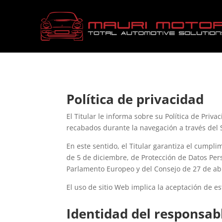
Política de privacidad
El Titular le informa sobre su Política de Pri
recabados durante la navegación a través del 
En este sentido, el Titular garantiza el cumpl
de 5 de diciembre, de Protección de Datos Pe
Parlamento Europeo y del Consejo de 27 de abri
El uso de sitio Web implica la aceptación de es
Identidad del responsab