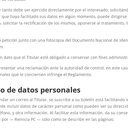
r tanto debe ser ejercido directamente por el interesado, solicitánd
r que haya facilitado sus datos en algún momento, puede dirigirse a
olicitar la rectificación de los mismos, oponerse al tratamiento, li
su petición junto con una fotocopia del Documento Nacional de Iden
om
n dato que el Titular esté obligado a conservar con fines administr
 presentar una reclamación ante la autoridad de control, en este ca
onales que le conciernen infringe el Reglamento.
to de datos personales
ar un correo al Titular, se suscribe a su boletín está facilitando 
ede incluir datos de carácter personal como pueden ser su dirección
éfono, y otra información. Al facilitar esta información, da su con
a por — Reinicia PC — sólo como se describe en las páginas: