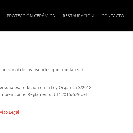
PROTECCIÓN CERÁMICA
RESTAURACIÓN
CONTACTO
ter personal de los usuarios que puedan ser
ersonales, reflejada en la Ley Orgánica 3/2018,
ambién con el Reglamento (UE) 2016/679 del
viso Legal
.