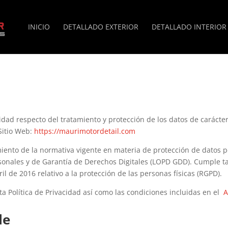
INICIO
DETALLADO EXTERIOR
DETALLADO INTERIOR
vacidad respecto del tratamiento y protección de los datos de carác
Sitio Web:
https://maurimotordetail.com
imiento de la normativa vigente en materia de protección de datos p
rsonales y de Garantía de Derechos Digitales (LOPD GDD). Cumple t
l de 2016 relativo a la protección de las personas físicas (RGPD).
ta Política de Privacidad así como las condiciones incluidas en el
A
le